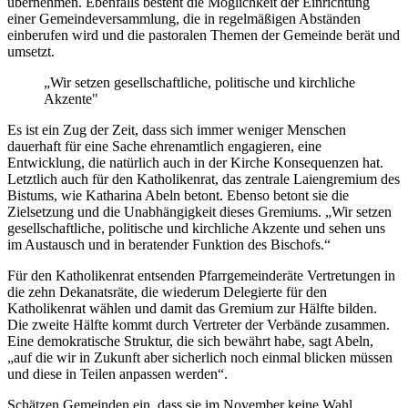
übernehmen. Ebenfalls besteht die Möglichkeit der Einrichtung
einer Gemeindeversammlung, die in regelmäßigen Abständen
einberufen wird und die pastoralen Themen der Gemeinde berät und
umsetzt.
„Wir setzen gesellschaftliche, politische und kirchliche
Akzente"
Es ist ein Zug der Zeit, dass sich immer weniger Menschen
dauerhaft für eine Sache ehrenamtlich engagieren, eine
Entwicklung, die natürlich auch in der Kirche Konsequenzen hat.
Letztlich auch für den Katholikenrat, das zentrale Laiengremium des
Bistums, wie Katharina Abeln betont. Ebenso betont sie die
Zielsetzung und die Unabhängigkeit dieses Gremiums. „Wir setzen
gesellschaftliche, politische und kirchliche Akzente und sehen uns
im Austausch und in beratender Funktion des Bischofs.“
Für den Katholikenrat entsenden Pfarrgemeinderäte Vertretungen in
die zehn Dekanatsräte, die wiederum Delegierte für den
Katholikenrat wählen und damit das Gremium zur Hälfte bilden.
Die zweite Hälfte kommt durch Vertreter der Verbände zusammen.
Eine demokratische Struktur, die sich bewährt habe, sagt Abeln,
„auf die wir in Zukunft aber sicherlich noch einmal blicken müssen
und diese in Teilen anpassen werden“.
Schätzen Gemeinden ein, dass sie im November keine Wahl