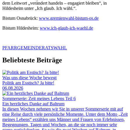
dem Leitwort „verändert handeln – engagiert bleiben“, in
Hildesheim unter „Ich glaub. Ich wähl.“.
Bistum Osnabrück:
www.gremienwahl-bistum-os.de
Bistum Hildesheim:
www.ich-glaub-ich-waehl.de
PFARRGEMEINDERATSWAHL
Beliebteste Beiträge
Was uns diese Woche bewegt
Politik am Esstisch? Ja bitte!
06.08.2026
Sommerserie: Zeit meines Lebens Teil 6
Ein herzliches Danke auf Baltrum
In diesen Wochen nehmen wir Sie in unserer Sommerserie mit auf
eine Reise durch viele persönliche Momente. Unter dem Motto „Zeit
meines Lebens“ erzählen uns Männer und Frauen von Erlebnissen,
Begegnungen, Tagen und Wochen, an die sie noch immer sehr
gerne zurückdenken. So wie die zwei Wochen auf Baltrum, in