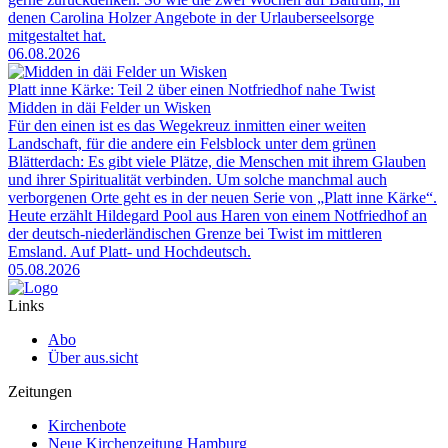
denen Carolina Holzer Angebote in der Urlauberseelsorge
mitgestaltet hat.
06.08.2026
Platt inne Kärke: Teil 2 über einen Notfriedhof nahe Twist
Midden in däi Felder un Wisken
Für den einen ist es das Wegekreuz inmitten einer weiten
Landschaft, für die andere ein Felsblock unter dem grünen
Blätterdach: Es gibt viele Plätze, die Menschen mit ihrem Glauben
und ihrer Spiritualität verbinden. Um solche manchmal auch
verborgenen Orte geht es in der neuen Serie von „Platt inne Kärke“.
Heute erzählt Hildegard Pool aus Haren von einem Notfriedhof an
der deutsch-niederländischen Grenze bei Twist im mittleren
Emsland. Auf Platt- und Hochdeutsch.
05.08.2026
Links
Abo
Über aus.sicht
Zeitungen
Kirchenbote
Neue Kirchenzeitung Hamburg