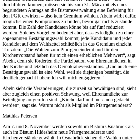
durchführen können, müssen sie bis zum 31. März mittels eines
begründeten Antrags an die Bistumsverwaltung eine Befreiung für
den PGR erwirken – also kein Gremium wählen. Abeln wirbt dafür,
möglichst einen Kompromiss zu finden, bevor gar nichts zustande
kommt. Die Zahl der Kandidaten könne bis auf fünf reduziert
werden. Solches Vorgehen bedeutet aber, dass es lediglich zu einer
sogenannten Bestätigungswahl kommt, jede Kandidatin und jeder
Kandidat auf dem Wahlzettel schließlich in das Gremium einzieht.
Trotzdem: „Die Wahlen zum Pfarrgemeinderat und für den
Kirchenvorstand haben für mich einen erheblichen Mehrwert“, sagt
Abeln, denn sie förderten die Partizipation von Ehrenamtlichen in
der Kirche und letztlich das Demokratieverständnis. „Und auch eine
Bestätigungswahl ist eine Wahl, weil sie diejenigen bestätigt, die
deutlich gemacht haben: Ich will mich engagieren.“
Abeln sieht die Veränderungen, die zurzeit zu bewältigen sind, sieht
aber zugleich einen positiven Schwung, weil Ehrenamtliche zur
Beteiligung aufgerufen sind. „Kirche darf und muss neu gedacht
werden“, sagt sie. Warum nicht als Mitglied im Pfarrgemeinderat?
Matthias Petersen
Am 7. und 8. November werden sowohl im Bistum Osnabrück als
auch im Bistum Hildesheim neue Pfarrgemeinderäte und
Kirchenvorstände gewählt. In Osnabrück stehen die Wahlen unter