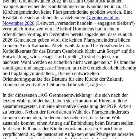
Bei den Gremienwahlen 2022 im Bistum Osnabrück konnten
mangels ausreichender Kandidatinnen und Kandidaten in ca. 15
Kirchengemeinden keine Pfarrgemeinderäte gebildet werden. Eine
Realität, die sich auch bei der anstehenden
Gremienwahl im
November 2026
(Leitwort „verändert handeln – engagiert bleiben“)
vermutlich fortsetzen wird. Bischof Dominicus hat in einem
öffentlichen Vortrag im Dezember bereits angedeutet, dass es auch
2026 Gemeinden geben wird, die keinen Pfarrgemeinderat bilden
können. Auch Katharina Abeln weiß darum. Die Vorsitzende des
Katholikenrats für das Bistum Osnabrück blickt „mit Sorge“ auf die
Entwicklung, wie sie sagt. Und urteilt: „15 sind es jetzt, zur
nächsten Wahl werden es sicherlich nicht weniger sein.“ Es brauche
somit gute und angepasste Formen, um die Gemeindearbeit lebendig
und tragfähig zu gestalten. „Die neu entwickelten
Orientierungspunkte des Bistums für eine Kirche der Zukunft
können ein wertvoller Leitfaden dafür sein“, sagt sie.
In der diözesanen „AG Gremienentwicklung“, die sich nach der
letzten Wahl gebildet hat, haben sich Haupt- und Ehrenamtliche
zusammengesetzt, um eine alternative Gestaltung der PGR-Arbeit
zu beraten. Neben der favorisierten Wahl des Pfarrgemeinderates
können Gemeinden, in denen abzusehen ist, dass keine Wahl
zustande kommt, einen Antrag auf Entbindung beim Bistum stellen.
In diesem Fall muss der Kirchenvorstand, dessen Einrichtung
verpflichtend ist, die pastoralen Aufgaben eines Pfarrgemeinderates