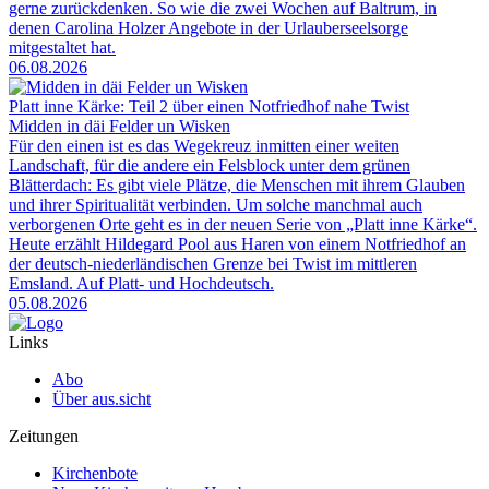
gerne zurückdenken. So wie die zwei Wochen auf Baltrum, in
denen Carolina Holzer Angebote in der Urlauberseelsorge
mitgestaltet hat.
06.08.2026
Platt inne Kärke: Teil 2 über einen Notfriedhof nahe Twist
Midden in däi Felder un Wisken
Für den einen ist es das Wegekreuz inmitten einer weiten
Landschaft, für die andere ein Felsblock unter dem grünen
Blätterdach: Es gibt viele Plätze, die Menschen mit ihrem Glauben
und ihrer Spiritualität verbinden. Um solche manchmal auch
verborgenen Orte geht es in der neuen Serie von „Platt inne Kärke“.
Heute erzählt Hildegard Pool aus Haren von einem Notfriedhof an
der deutsch-niederländischen Grenze bei Twist im mittleren
Emsland. Auf Platt- und Hochdeutsch.
05.08.2026
Links
Abo
Über aus.sicht
Zeitungen
Kirchenbote