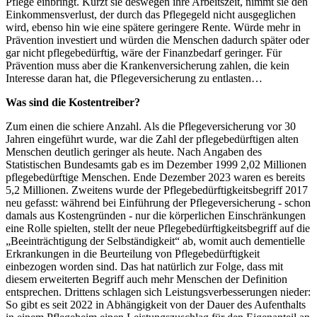
Pflege einbringt. Kürzt sie deswegen ihre Arbeitszeit, nimmt sie den
Einkommensverlust, der durch das Pflegegeld nicht ausgeglichen
wird, ebenso hin wie eine spätere geringere Rente. Würde mehr in
Prävention investiert und würden die Menschen dadurch später oder
gar nicht pflegebedürftig, wäre der Finanzbedarf geringer. Für
Prävention muss aber die Krankenversicherung zahlen, die kein
Interesse daran hat, die Pflegeversicherung zu entlasten…
Was sind die Kostentreiber?
Zum einen die schiere Anzahl. Als die Pflegeversicherung vor 30
Jahren eingeführt wurde, war die Zahl der pflegebedürftigen alten
Menschen deutlich geringer als heute. Nach Angaben des
Statistischen Bundesamts gab es im Dezember 1999 2,02 Millionen
pflegebedürftige Menschen. Ende Dezember 2023 waren es bereits
5,2 Millionen. Zweitens wurde der Pflegebedürftigkeitsbegriff 2017
neu gefasst: während bei Einführung der Pflegeversicherung - schon
damals aus Kostengründen - nur die körperlichen Einschränkungen
eine Rolle spielten, stellt der neue Pflegebedürftigkeitsbegriff auf die
„Beeinträchtigung der Selbständigkeit“ ab, womit auch dementielle
Erkrankungen in die Beurteilung von Pflegebedürftigkeit
einbezogen worden sind. Das hat natürlich zur Folge, dass mit
diesem erweiterten Begriff auch mehr Menschen der Definition
entsprechen. Drittens schlagen sich Leistungsverbesserungen nieder:
So gibt es seit 2022 in Abhängigkeit von der Dauer des Aufenthalts