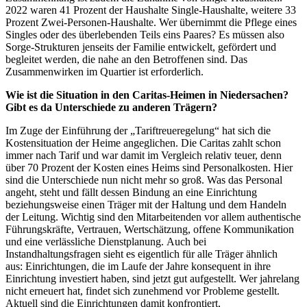
2022 waren 41 Prozent der Haushalte Single-Haushalte, weitere 33
Prozent Zwei-Personen-Haushalte. Wer übernimmt die Pflege eines
Singles oder des überlebenden Teils eins Paares? Es müssen also
Sorge-Strukturen jenseits der Familie entwickelt, gefördert und
begleitet werden, die nahe an den Betroffenen sind. Das
Zusammenwirken im Quartier ist erforderlich.
Wie ist die Situation in den Caritas-Heimen in Niedersachen?
Gibt es da Unterschiede zu anderen Trägern?
Im Zuge der Einführung der „Tariftreueregelung“ hat sich die
Kostensituation der Heime angeglichen. Die Caritas zahlt schon
immer nach Tarif und war damit im Vergleich relativ teuer, denn
über 70 Prozent der Kosten eines Heims sind Personalkosten. Hier
sind die Unterschiede nun nicht mehr so groß. Was das Personal
angeht, steht und fällt dessen Bindung an eine Einrichtung
beziehungsweise einen Träger mit der Haltung und dem Handeln
der Leitung. Wichtig sind den Mitarbeitenden vor allem authentische
Führungskräfte, Vertrauen, Wertschätzung, offene Kommunikation
und eine verlässliche Dienstplanung. Auch bei
Instandhaltungsfragen sieht es eigentlich für alle Träger ähnlich
aus: Einrichtungen, die im Laufe der Jahre konsequent in ihre
Einrichtung investiert haben, sind jetzt gut aufgestellt. Wer jahrelang
nicht erneuert hat, findet sich zunehmend vor Probleme gestellt.
Aktuell sind die Einrichtungen damit konfrontiert,