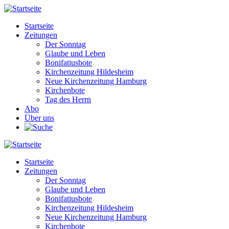
Direkt
zum
Startseite
Inhalt
Zeitungen
Main
Der Sonntag
navigation
Glaube und Leben
Bonifatiusbote
Kirchenzeitung Hildesheim
Neue Kirchenzeitung Hamburg
Kirchenbote
Tag des Herrn
Abo
Über uns
Startseite
Zeitungen
Main
Der Sonntag
navigation
Glaube und Leben
Bonifatiusbote
Kirchenzeitung Hildesheim
Neue Kirchenzeitung Hamburg
Kirchenbote