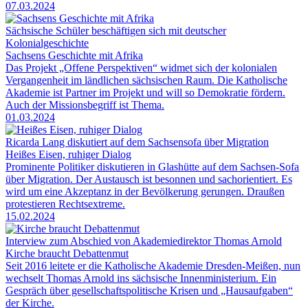
07.03.2024
Sächsische Schüler beschäftigen sich mit deutscher
Kolonialgeschichte
Sachsens Geschichte mit Afrika
Das Projekt „Offene Perspektiven“ widmet sich der kolonialen
Vergangenheit im ländlichen sächsischen Raum. Die Katholische
Akademie ist Partner im Projekt und will so Demokratie fördern.
Auch der Missionsbegriff ist Thema.
01.03.2024
Ricarda Lang diskutiert auf dem Sachsensofa über Migration
Heißes Eisen, ruhiger Dialog
Prominente Politiker diskutieren in Glashütte auf dem Sachsen-Sofa
über Migration. Der Austausch ist besonnen und sachorientiert. Es
wird um eine Akzeptanz in der Bevölkerung gerungen. Draußen
protestieren Rechtsextreme.
15.02.2024
Interview zum Abschied von Akademiedirektor Thomas Arnold
Kirche braucht Debattenmut
Seit 2016 leitete er die Katholische Akademie Dresden-Meißen, nun
wechselt Thomas Arnold ins sächsische Innenministerium. Ein
Gespräch über gesellschaftspolitische Krisen und „Hausaufgaben“
der Kirche.