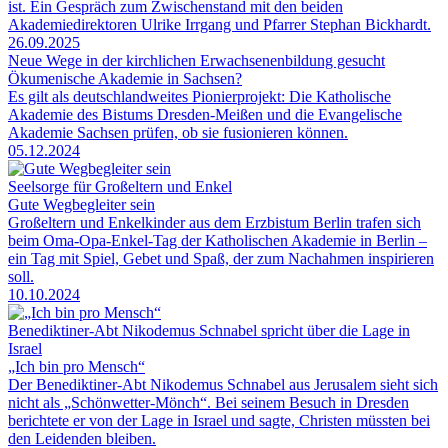
ist. Ein Gespräch zum Zwischenstand mit den beiden
Akademiedirektoren Ulrike Irrgang und Pfarrer Stephan Bickhardt.
26.09.2025
Neue Wege in der kirchlichen Erwachsenenbildung gesucht
Ökumenische Akademie in Sachsen?
Es gilt als deutschlandweites Pionierprojekt: Die Katholische
Akademie des Bistums Dresden-Meißen und die Evangelische
Akademie Sachsen prüfen, ob sie fusionieren können.
05.12.2024
Seelsorge für Großeltern und Enkel
Gute Wegbegleiter sein
Großeltern und Enkelkinder aus dem Erzbistum Berlin trafen sich
beim Oma-Opa-Enkel-Tag der Katholischen Akademie in Berlin –
ein Tag mit Spiel, Gebet und Spaß, der zum Nachahmen inspirieren
soll.
10.10.2024
Benediktiner-Abt Nikodemus Schnabel spricht über die Lage in
Israel
„Ich bin pro Mensch“
Der Benediktiner-Abt Nikodemus Schnabel aus Jerusalem sieht sich
nicht als „Schönwetter-Mönch“. Bei seinem Besuch in Dresden
berichtete er von der Lage in Israel und sagte, Christen müssten bei
den Leidenden bleiben.