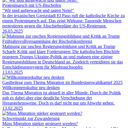
Protestmarsch mit US-Bischöfen
"Wir sind aufgewacht und sagen Nein!"
In der texanischen Grenzstadt El Paso ruft die katholische Kirche zu
einem Protestmarsch auf. Das zeigt Wirkung: Tausende Menschen
protestieren gegen die Abschiebepläne der US-Regierung.
26.03.2025
Frühjahrsvollversammlung der Bischofskonferenz
Mahnung zur raschen Regierungsbildung und Kritik an Trump
Scharfe Kritik und klare Forderungen: Die katholischen Bischöfe
prangern Trumps Ukraine-Politik an und mahnen eine zügige
Regierungsbildung in Deutschland an. Zugleich verteidigen sie das
Entschädigungssystem für Missbrauchsopfer.
13.03.2025
Gastbeitrag zum Thema Migration im Bundestagswahlkampf 2025
Willkommenskultur neu denken
Das Thema Migration ist aktuell in aller Munde. Durch die Politik
gab es dabei aber eine deutliche Verschiebung der
Herangehensweise. Doch es darf nicht nur um Abwehr gehen.
13.02.2025
Schwerpunkt zur Zuwanderung
Muss Migration stärker gesteuert werden?