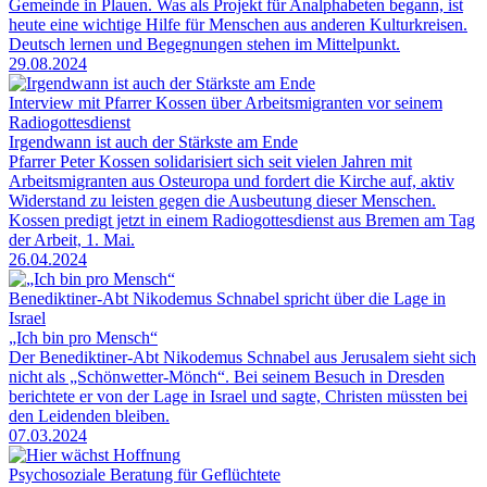
Gemeinde in Plauen. Was als Projekt für Analphabeten begann, ist
heute eine wichtige Hilfe für Menschen aus anderen Kulturkreisen.
Deutsch lernen und Begegnungen stehen im Mittelpunkt.
29.08.2024
Interview mit Pfarrer Kossen über Arbeitsmigranten vor seinem
Radiogottesdienst
Irgendwann ist auch der Stärkste am Ende
Pfarrer Peter Kossen solidarisiert sich seit vielen Jahren mit
Arbeitsmigranten aus Osteuropa und fordert die Kirche auf, aktiv
Widerstand zu leisten gegen die Ausbeutung dieser Menschen.
Kossen predigt jetzt in einem Radiogottesdienst aus Bremen am Tag
der Arbeit, 1. Mai.
26.04.2024
Benediktiner-Abt Nikodemus Schnabel spricht über die Lage in
Israel
„Ich bin pro Mensch“
Der Benediktiner-Abt Nikodemus Schnabel aus Jerusalem sieht sich
nicht als „Schönwetter-Mönch“. Bei seinem Besuch in Dresden
berichtete er von der Lage in Israel und sagte, Christen müssten bei
den Leidenden bleiben.
07.03.2024
Psychosoziale Beratung für Geflüchtete