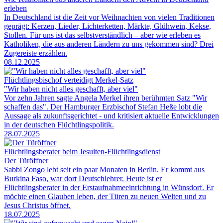
erleben
In Deutschland ist die Zeit vor Weihnachten von vielen Traditionen
geprägt: Kerzen, Lieder, Lichterketten, Märkte, Glühwein, Kekse,
Stollen. Für uns ist das selbstverständlich – aber wie erleben es
Katholiken, die aus anderen Ländern zu uns gekommen sind? Drei
Zugereiste erzählen.
08.12.2025
Flüchtlingsbischof verteidigt Merkel-Satz
"Wir haben nicht alles geschafft, aber viel"
Vor zehn Jahren sagte Angela Merkel ihren berühmten Satz "Wir
schaffen das". Der Hamburger Erzbischof Stefan Heße lobt die
Aussage als zukunftsgerichtet - und kritisiert aktuelle Entwicklungen
in der deutschen Flüchtlingspolitik.
28.07.2025
Flüchtlingsberater beim Jesuiten-Flüchtlingsdienst
Der Türöffner
Sabbi Zongo lebt seit ein paar Monaten in Berlin. Er kommt aus
Burkina Faso, war dort Deutschlehrer. Heute ist er
Flüchtlingsberater in der Erstaufnahmeeinrichtung in Wünsdorf. Er
möchte einen Glauben leben, der Türen zu neuen Welten und zu
Jesus Christus öffnet.
18.07.2025