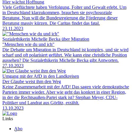
Hier wächst Hoffnung
Viele Geflüchtete haben Verfolgung, Folter und Gewalt erlebt. Um
in Deutschland klarzukommen, brauchen sie psychosoziale
Beratung. Nun will die Bundesregierung die Förderung dieser
Beratung massiv kürzen. Die Caritas findet das fatal.
23.11.2023
Sozialethikerin Michelle Becka über Migration
"Menschen wie du und ich"
Die Debatte um Migration in Deutschland ist komplex, und sie wird
scharf und oft polarisiert geführt. Wie kann eine christliche Position
aussehen? Die Sozialethikerin Michelle Becka gibt Antworten.
27.10.2023
Umgang mit der AfD in den Landkreisen
Der Glaube weist ihm den Weg
Keine Zusammenarbeit mit der AfD! Das sagen viele demokratische
Parteien immer wieder. Aber wie geht das konkret in einer Region,
in der die Rechtsaußen-Partei stark ist? Stephan Meyer, CDU-
Politiker und Landrat aus Görlitz, erzählt.
13.10.2023
Links
Abo