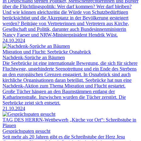
In Deutschland streiten Politiker, Menschenrechtlerinnen und Bürger
über die Flüchtlingspolitik: Wer darf kommen? Wer darf bleiben?
Und wie können gleichzeitig die Würde von Schutzbedürftigen
berücksichtigt und die Akzeptanz in der Bevölkerung gesteigert
werden? Beiträge von Vertreterinnen und Vertretern aus Kirche,
Gesellschaft und Politik, darunter auch Bundesinnenministerin
Nancy Faeser und NRW-Ministerpräsident Hendrik Wüst.
24.10.2024
Migration und Flucht: Seebrücke Osnabrück
Nachdenk-Sprüche an Bäumen
Die Seebrücke ist eine internationale Bewegung, die sich für sichere
Fluchtwege, ungehinderte Seenotrettung und ein Ende des Sterbens
an den europäischen Grenzen engagiert. In Osnabrück sind auch
kirchliche Organisationen daran beteiligt. Seebrücke hat nun eine
Nachdenk-Aktion zum Thema Migration und Flucht gestartet.
Große Tücher hängen an den Baumstämmen entlang der
Katharinenstraße. Inzwischen wurden die Tücher zerstört. Die
Seebrücke zeigt sich entsetzt.
21.10.2024
TAG DES HERRN-Wettbewerb „Kirche vor Ort“: Schreibstube in
Plauen
Gesprächspaten gesucht
Seit mehr als 20 Jahren gibt es die Schreibstube der Herz Jesu