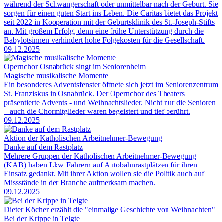
während der Schwangerschaft oder unmittelbar nach der Geburt. Sie
sorgen für einen guten Start ins Leben. Die Caritas bietet das Projekt
seit 2022 in Kooperation mit der Geburtsklinik des St.-Joseph-Stifts
an. Mit großem Erfolg, denn eine frühe Unterstützung durch die
Babylotsinnen verhindert hohe Folgekosten für die Gesellschaft.
09.12.2025
Opernchor Osnabrück singt im Seniorenheim
Magische musikalische Momente
Ein besonderes Adventsfenster öffnete sich jetzt im Seniorenzentrum
St. Franziskus in Osnabrück. Der Opernchor des Theaters
präsentierte Advents - und Weihnachtslieder. Nicht nur die Senioren
– auch die Chormitglieder waren begeistert und tief berührt.
09.12.2025
Aktion der Katholischen Arbeitnehmer-Bewegung
Danke auf dem Rastplatz
Mehrere Gruppen der Katholischen Arbeitnehmer-Bewegung
(KAB) haben Lkw-Fahrern auf Autobahnrastplätzen für ihren
Einsatz gedankt. Mit ihrer Aktion wollen sie die Politik auch auf
Missstände in der Branche aufmerksam machen.
09.12.2025
Dieter Köcher erzählt die "einmalige Geschichte von Weihnachten"
Bei der Krippe in Telgte