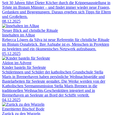
Seit 30 Jahren führt Dieter Köcher durch die Krippenausstellung in
Telgte im Bistum Münster – und findet immer wieder neue Fragen,
Gedanken und Begegnungen. Daraus ergeben sich Tipps für Eltern
und Großeltern.
08.12.2025
Neuer Blick auf christliche Rituale
Innehalten im Alltag
Rebecca Lögers da Silva ist neue Referentin für christliche Rituale
im Bistum Osnabrück. Ihre Aufgabe ist es, Menschen in Projekten
zu begleiten und ein ökumenisches Netzwerk aufzubauen.
05.12.2025
Aktion im Advent
Kinder basteln für Seeleute
Schülerinnen und Schüler der katholischen Grundschule Stella
Maris in Bremerhaven haben persönliche Weihnachtsgrüße und
Bastelarbeiten für Seeleute gestaltet. Die Werke werden von der
Katholischen Seemannsmission Stella Maris Bremen in die
traditionellen Weihnachts-Geschenktüten integriert und in
Bremerhaven an Seeleute an Bord der Schiffe verteilt.
04.12.2025
Emeritierter Bischof Bode
Zurück zu den Wurzeln