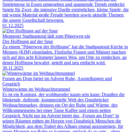
Spielemesse in Essen umgesehen und spannende Trends entdeckt:
Spiele für Zwei, die intensive Duelle ermöglichen, kleine Spiele, die
mit wenig Material große Freude bereiten sowie aktuelle Themen,
die unsere Gesellschaft bewegen.
01.12.2025
Meppener Stadtpastoral lädt zum Pilgerweg ein
Der Hoffnung auf der Spur
Zu einem "Pilgerweg der Hoffnung" hat die Stadtpastoral Kirche in
Meppen (KIM) eingeladen. Fünfzehn Frauen und Männer machen
sich auf den acht Kilometer langen Weg, um Orte zu entdecken, an
denen Hoffnung bewahrt, geteilt und neu entfacht wird.
30.11.2025
Forum am Dom bietet im Advent Ruhe, Ausstellungen und
Gespräch
Winterwärme im Weihnachtsrummel
Es ist ein Kontrast, der wohltuender kaum sein kann: Draußen die
blinkende, duftende, kommerzielle Welt des Osnabrücker
Weihnachtsmarkes, drinnen ein Ort der Ruhe und Wärme, des
Willkommenseins bei einer Tasse Kaffee und einem netten
Gespräch. Nicht nur im Advent bietet das „Forum am Dom“ in
seinen Räumen mitten im Herzen von Osnabrück Menschen die
Möglichkeit, aus dem Trubel des Alltags einmal auszusteigen, für
einen Moment zur Ruhe zu kommen, einfach da zu sein – ohne