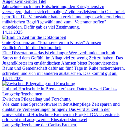
Augenzwinkernder Titel
Jahrzehnte nach ihrer Entscheidung, den Kriegsdienst zu
verweigern, haben sich ehemalige Zivildienstleistende in Osnabrück
getroffen. Die Veranstalter hatten gezielt und augenzwinkernd einen
militärischen Begriff gewählt und zum "Veteranentreffen"
eingeladen. Dafür gab es viel Zustimmung.
14.11.2025
Gute Resonanz auf "Promovieren im Kloster" Ahmsen
Endlich Zeit für die Doktorarbeit
Eine Dissertation – das ist ein langer Weg, verbunden auch mit
Stress und dem Gefühl, im Alltag viel zu wenig Zeit zu haben. Das
Jugendkloster im emsländischen Ahmsen bietet Promovierenden
Raum und Gemeinschaft dafür an: fünf Tage in Ruhe recherchieren,
schreiben und sich mit anderen austauschen. Das kommt gut an.
14.11.2025
Uni und Hochschule in Bremen erfassen Daten in zwei Caritas-
Langzeitpflegeheimen
Zwischen Pflegealltag und Forschung
Wie kann eine Sprachsoftware in der Altenpflege Zeit sparen und
qualitative Verbesserungen bringen? Das wird zurzeit in der
Universität und Hochschule Bremen im Projekt TCALL erstmals
erforscht und ausgewertet. Einsatzort sind zwei
Langzeitpflegeheime der Caritas Bremen.