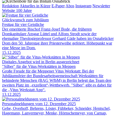
Redaktion
Aktuelles in Kürze
E-Paper
Abos
Instagram
Newsletter
Website 100 Jahre
Glückwunsch zum Jubiläum
Festtag für vier Geistliche
Der emeritierte Bischof Franz-Josef Bode, die früheren
Domkapitulare Ansgar Lüttel und Alfons Strodt sowie der
ehemalige Theologieprofessor Gerhard Gäde haben im Osnabrücker
Dom den 50. Jahrestag ihrer Priesterweihe gefeiert. Höhepunkt war
eine Messe im Dom.
15.12.2025
Digitales Angebot wird in Berlin ausgezeichnet
"Silber" für die Vitus-Werkstätten in Meppen
Große Freude für die Meppener Vitus Werkstatt: Bei der
Jubiläumsfeier der Bundesarbeitsgemeinschaft Werkstätten für
behinderte Menschen (BAG WfbM) in Berlin belegt das Team den
zweiten Platz im „exzellent“-Wettbewerb. "Silber" gibt es dabei für
die „Vitus Werkstatt App“.
13.12.2025
Personalmeldungen vom 12. Dezember 2025
Gebe, Overhoff, Behrens, Löster, Fübbeker, Schneider, Hentschel,
Hagemann, Lanvermeyer, Menke, Hörnschemeyer, von Carnap,