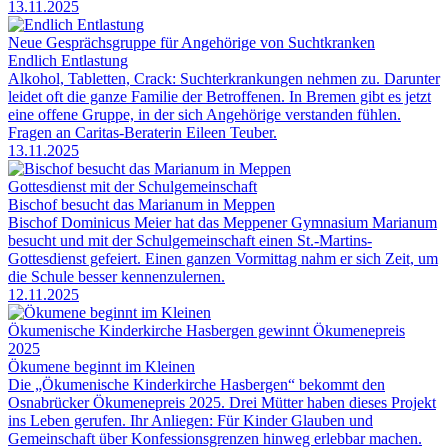
13.11.2025
Neue Gesprächsgruppe für Angehörige von Suchtkranken
Endlich Entlastung
Alkohol, Tabletten, Crack: Suchterkrankungen nehmen zu. Darunter
leidet oft die ganze Familie der Betroffenen. In Bremen gibt es jetzt
eine offene Gruppe, in der sich Angehörige verstanden fühlen.
Fragen an Caritas-Beraterin Eileen Teuber.
13.11.2025
Gottesdienst mit der Schulgemeinschaft
Bischof besucht das Marianum in Meppen
Bischof Dominicus Meier hat das Meppener Gymnasium Marianum
besucht und mit der Schulgemeinschaft einen St.-Martins-
Gottesdienst gefeiert. Einen ganzen Vormittag nahm er sich Zeit, um
die Schule besser kennenzulernen.
12.11.2025
Ökumenische Kinderkirche Hasbergen gewinnt Ökumenepreis
2025
Ökumene beginnt im Kleinen
Die „Ökumenische Kinderkirche Hasbergen“ bekommt den
Osnabrücker Ökumenepreis 2025. Drei Mütter haben dieses Projekt
ins Leben gerufen. Ihr Anliegen: Für Kinder Glauben und
Gemeinschaft über Konfessionsgrenzen hinweg erlebbar machen.