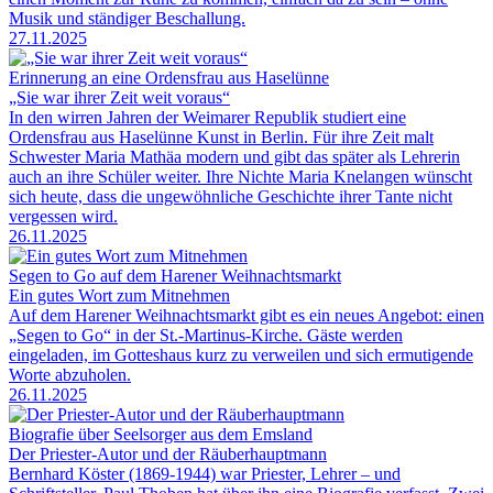
Musik und ständiger Beschallung.
27.11.2025
Erinnerung an eine Ordensfrau aus Haselünne
„Sie war ihrer Zeit weit voraus“
In den wirren Jahren der Weimarer Republik studiert eine
Ordensfrau aus Haselünne Kunst in Berlin. Für ihre Zeit malt
Schwester Maria Mathäa modern und gibt das später als Lehrerin
auch an ihre Schüler weiter. Ihre Nichte Maria Knelangen wünscht
sich heute, dass die ungewöhnliche Geschichte ihrer Tante nicht
vergessen wird.
26.11.2025
Segen to Go auf dem Harener Weihnachtsmarkt
Ein gutes Wort zum Mitnehmen
Auf dem Harener Weihnachtsmarkt gibt es ein neues Angebot: einen
„Segen to Go“ in der St.-Martinus-Kirche. Gäste werden
eingeladen, im Gotteshaus kurz zu verweilen und sich ermutigende
Worte abzuholen.
26.11.2025
Biografie über Seelsorger aus dem Emsland
Der Priester-Autor und der Räuberhauptmann
Bernhard Köster (1869-1944) war Priester, Lehrer – und