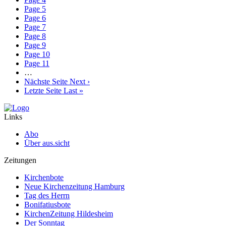
Page
5
Page
6
Page
7
Page
8
Page
9
Page
10
Page
11
…
Nächste Seite
Next ›
Letzte Seite
Last »
Links
Abo
Über aus.sicht
Zeitungen
Kirchenbote
Neue Kirchenzeitung Hamburg
Tag des Herrn
Bonifatiusbote
KirchenZeitung Hildesheim
Der Sonntag