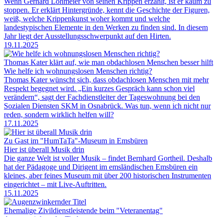
Wenn Gerhard Lohmeier von seinen Krippen erzählt, ist er kaum zu
stoppen. Er erklärt Hintergründe, kennt die Geschichte der Figuren,
weiß, welche Krippenkunst woher kommt und welche
landestypischen Elemente in den Werken zu finden sind. In diesem
Jahr liegt der Ausstellungsschwerpunkt auf den Hirten.
19.11.2025
Thomas Kater klärt auf, wie man obdachlosen Menschen besser hilft
Wie helfe ich wohnungslosen Menschen richtig?
Thomas Kater wünscht sich, dass obdachlosen Menschen mit mehr
Respekt begegnet wird. „Ein kurzes Gespräch kann schon viel
verändern“, sagt der Fachdienstleiter der Tageswohnung bei den
Sozialen Diensten SKM in Osnabrück. Was tun, wenn ich nicht nur
reden, sondern wirklich helfen will?
17.11.2025
Zu Gast im "HumTaTa"-Museum in Emsbüren
Hier ist überall Musik drin
Die ganze Welt ist voller Musik – findet Bernhard Gortheil. Deshalb
hat der Pädagoge und Dirigent im emsländischen Emsbüren ein
kleines, aber feines Museum mit über 200 historischen Instrumenten
eingerichtet – mit Live-Auftritten.
15.11.2025
Ehemalige Zivildienstleistende beim "Veteranentag"