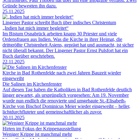
Schriftsteller. Paul Thoben hat über ihn eine Biografie verfasst. Zwei
Gründe bewegten ihn dazu.
25.11.2025
Lingener Pastor schreibt Buch über indisches Christentum
„Indien hat mich immer begleitet“
Im Bistum Osnabrück arbeiten knapp 30 Priester und viele
Ordensfrauen aus Indien. Was die Kirche in ihrer Heimat, die
drittgrößte Christenheit Asiens, geprägt hat und ausmacht, ist sicher
nicht überall bekannt. Der Lingener Pastor Ernst Pulsfort hat ein
Buch darüber geschrieben.
22.11.2025
Kirche in Bad Rothenfelde nach zwei Jahren Bauzeit wieder
eingeweiht
Die Salinen im Kirchenfenster
Auf diesen Tag haben die Katholiken in Bad Rothenfelde deutlich
länger gewartet, als ursprünglich vorgesehen: Am 19. November
wurde nun endlich die renovierte und umgebaute St.-Elisabeth-
Kirche von Bischof Dominicus Meier wieder eingeweiht – heller,
lichtdurchfluteter und gemeinschaftlicher als zuvor.
20.11.2025
Hirten im Fokus der Krippenausstellung
Weniger Krippe ist manchmal mehr