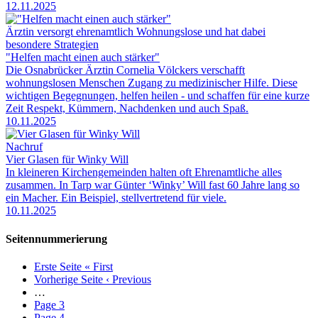
12.11.2025
Ärztin versorgt ehrenamtlich Wohnungslose und hat dabei
besondere Strategien
"Helfen macht einen auch stärker"
Die Osnabrücker Ärztin Cornelia Völckers verschafft
wohnungslosen Menschen Zugang zu medizinischer Hilfe. Diese
wichtigen Begegnungen, helfen heilen - und schaffen für eine kurze
Zeit Respekt, Kümmern, Nachdenken und auch Spaß.
10.11.2025
Nachruf
Vier Glasen für Winky Will
In kleineren Kirchengemeinden halten oft Ehrenamtliche alles
zusammen. In Tarp war Günter ‘Winky’ Will fast 60 Jahre lang so
ein Macher. Ein Beispiel, stellvertretend für viele.
10.11.2025
Seitennummerierung
Erste Seite
« First
Vorherige Seite
‹ Previous
…
Page
3
Page
4