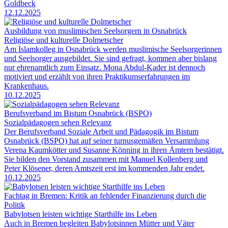
Goldbeck
12.12.2025
Ausbildung von muslimischen Seelsorgern in Osnabrück
Religiöse und kulturelle Dolmetscher
Am Islamkolleg in Osnabrück werden muslimische Seelsorgerinnen
und Seelsorger ausgebildet. Sie sind gefragt, kommen aber bislang
nur ehrenamtlich zum Einsatz. Mona Abdul-Kader ist dennoch
motiviert und erzählt von ihren Praktikumserfahrungen im
Krankenhaus.
10.12.2025
Berufsverband im Bistum Osnabrück (BSPO)
Sozialpädagogen sehen Relevanz
Der Berufsverband Soziale Arbeit und Pädagogik im Bistum
Osnabrück (BSPO) hat auf seiner turnusgemäßen Versammlung
Verena Kaumkötter und Susanne Könning in ihren Ämtern bestätigt.
Sie bilden den Vorstand zusammen mit Manuel Kollenberg und
Peter Klösener, deren Amtszeit erst im kommenden Jahr endet.
10.12.2025
Fachtag in Bremen: Kritik an fehlender Finanzierung durch die
Politik
Babylotsen leisten wichtige Starthilfe ins Leben
Auch in Bremen begleiten Babylotsinnen Mütter und Väter