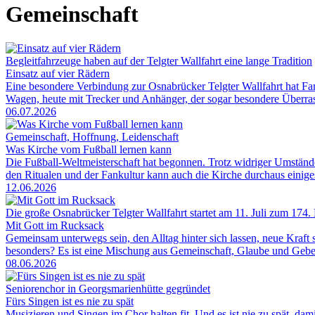
Gemeinschaft
Begleitfahrzeuge haben auf der Telgter Wallfahrt eine lange Tradition
Einsatz auf vier Rädern
Eine besondere Verbindung zur Osnabrücker Telgter Wallfahrt hat Fam
Wagen, heute mit Trecker und Anhänger, der sogar besondere Überrasc
06.07.2026
Gemeinschaft, Hoffnung, Leidenschaft
Was Kirche vom Fußball lernen kann
Die Fußball-Weltmeisterschaft hat begonnen. Trotz widriger Umständ
den Ritualen und der Fankultur kann auch die Kirche durchaus einig
12.06.2026
Die große Osnabrücker Telgter Wallfahrt startet am 11. Juli zum 174.
Mit Gott im Rucksack
Gemeinsam unterwegs sein, den Alltag hinter sich lassen, neue Kraft
besonders? Es ist eine Mischung aus Gemeinschaft, Glaube und Gebet, 
08.06.2026
Seniorenchor in Georgsmarienhütte gegründet
Fürs Singen ist es nie zu spät
Musizieren und Singen im Chor halten fit. Und es ist nie zu spät, dami