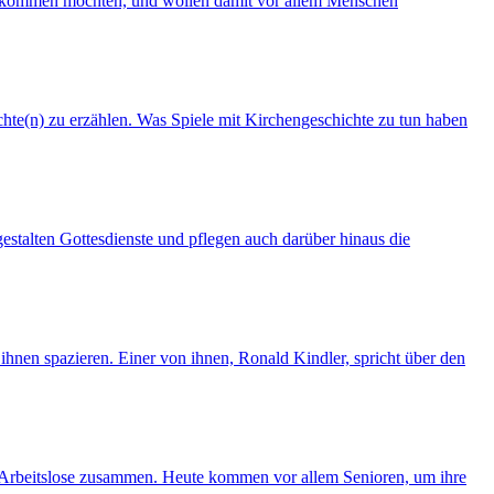
e mitkommen möchten, und wollen damit vor allem Menschen
chte(n) zu erzählen. Was Spiele mit Kirchengeschichte zu tun haben
estalten Gottesdienste und pflegen auch darüber hinaus die
ihnen spazieren. Einer von ihnen, Ronald Kindler, spricht über den
e Arbeitslose zusammen. Heute kommen vor allem Senioren, um ihre