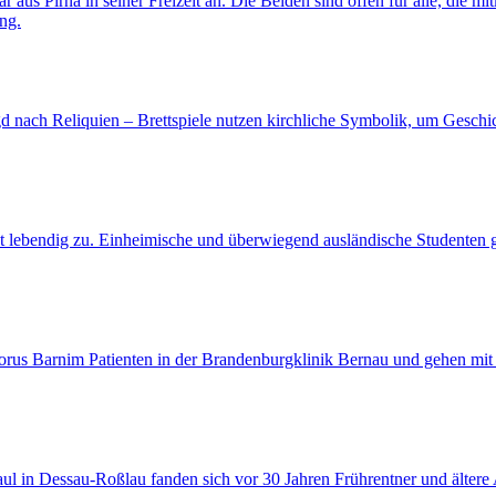
ar aus Pirna in seiner Freizeit an. Die Beiden sind offen für alle, di
ng.
gd nach Reliquien – Brettspiele nutzen kirchliche Symbolik, um Geschi
ht lebendig zu. Einheimische und überwiegend ausländische Studenten g
phorus Barnim Patienten in der Brandenburgklinik Bernau und gehen mit 
aul in Dessau-Roßlau fanden sich vor 30 Jahren Frührentner und älter