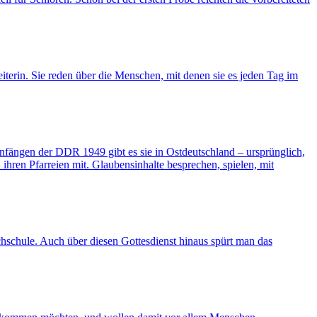
iterin. Sie reden über die Menschen, mit denen sie es jeden Tag im
fängen der DDR 1949 gibt es sie in Ostdeutschland – ursprünglich,
ihren Pfarreien mit. Glaubensinhalte besprechen, spielen, mit
hschule. Auch über diesen Gottesdienst hinaus spürt man das