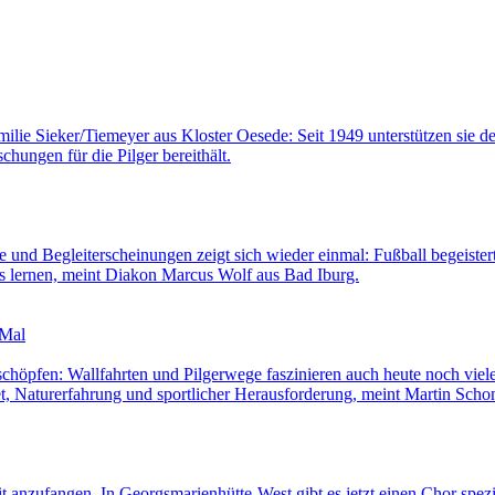
ilie Sieker/Tiemeyer aus Kloster Oesede: Seit 1949 unterstützen sie de
hungen für die Pilger bereithält.
e und Begleiterscheinungen zeigt sich wieder einmal: Fußball begeist
es lernen, meint Diakon Marcus Wolf aus Bad Iburg.
 Mal
 schöpfen: Wallfahrten und Pilgerwege faszinieren auch heute noch viel
Naturerfahrung und sportlicher Herausforderung, meint Martin Schomake
t anzufangen. In Georgsmarienhütte-West gibt es jetzt einen Chor spezie