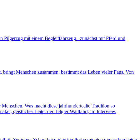
n Pilgerzug mit einem Begleitfahrzeug - zunächst mit Pferd und
ert, bringt Menschen zusammen, bestimmt das Leben vieler Fans. Von
e Menschen. Was macht diese jahrhundertealte Tradition so
r, geistlicher Leiter der Telgter Wallfahrt, im Interview.
ll für Senioren. Schon bei der ersten Probe reichten die vorbereiteten