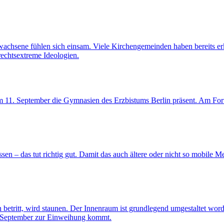
rwachsene fühlen sich einsam. Viele Kirchengemeinden haben bereits er
rechtsextreme Ideologien.
am 11. September die Gymnasien des Erzbistums Berlin präsent. Am For
sen – das tut richtig gut. Damit das auch ältere oder nicht so mobile 
betritt, wird staunen. Der Innenraum ist grundlegend umgestaltet wor
 September zur Einweihung kommt.