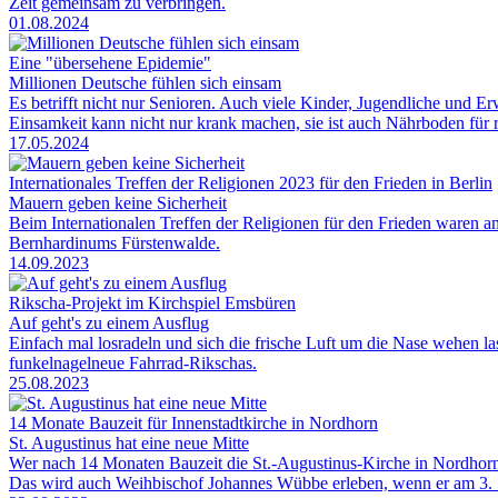
Zeit gemeinsam zu verbringen.
01.08.2024
Eine "übersehene Epidemie"
Millionen Deutsche fühlen sich einsam
Es betrifft nicht nur Senioren. Auch viele Kinder, Jugendliche und E
Einsamkeit kann nicht nur krank machen, sie ist auch Nährboden für 
17.05.2024
Internationales Treffen der Religionen 2023 für den Frieden in Berlin
Mauern geben keine Sicherheit
Beim Internationalen Treffen der Religionen für den Frieden waren 
Bernhardinums Fürstenwalde.
14.09.2023
Rikscha-Projekt im Kirchspiel Emsbüren
Auf geht's zu einem Ausflug
Einfach mal losradeln und sich die frische Luft um die Nase wehen las
funkelnagelneue Fahrrad-Rikschas.
25.08.2023
14 Monate Bauzeit für Innenstadtkirche in Nordhorn
St. Augustinus hat eine neue Mitte
Wer nach 14 Monaten Bauzeit die St.-Augustinus-Kirche in Nordhorn 
Das wird auch Weihbischof Johannes Wübbe erleben, wenn er am 3.