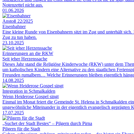
Notenzettel nicht aus.
01.06.2026
Anstoß 22/2025
Eisenbahner
Eine kleine Runde von Eisenbahnern sitzt im Zug und unterhält sich. 
Zug zu tun haben.
23.10.2025
Erinnerungen an die RKW
Seit jeher Herzenssache
Dieses Jahr stand die Religiöse Kinderwoche (RKW) unter dem Thema 
um katholischen Kindern eine Alternative zu den staatlichen Feriensp
Freunden rumalbern… Welche Erinnerungen bleiben eigentlich häng
14.08.2025
Integration in Schmalkalden
Wenn Heiderose Gospel singt
Einmal im Monat feiert die Gemeinde St. Helena in Schmalkalden ein
ungewöhnliche Miteinander in der eigentlich evangelisch geprägten Kl
17.07.2025
„Suchet der Stadt Bestes“ – Pilgern durch Pirna
Pilgern für die Stadt