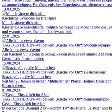
Gehen, schweigen, zuhören, miteinander reden – das bietet ein Ehepa
zusammenbringen. Ein ökumenisches Experiment mit offenem Ausga
13.03.2025
Kirchliche Symbolik im Brettspiel
Mönch, ärgere dich nicht
Klöster als Sehnsuchtsorte, fröhlich bierbrauende Mönche und die Ja
und warum sie gesellschaftlich relevant sind.
22.01.2025
TAG DES HERRN-Wettbewerb „Kirche vor Ort“: Studentengruppe
Alle haben etwas davon
Am Kirchort St. Helena in Schmalkalden geht es seit einiger Zeit rec
Gemeinschaft miteinander.
15.08.2024
TAG DES HERRN-Wettbewerb „Kirche vor Ort“: Besuchsdienst
Spaziergänge, die Mut machen
Seit fast 25 Jahren besuchen Mitglieder der Pfarrei Heiliger Christo
Besuchsdienst.
01.08.2024
TAG DES HERRN-Wettbewerb „Kirche vor Ort“: Seniorengruppe
Gegen Einsamkeit im Alter
In der Gruppe „Kommt Zeit – kommt Tat“ der Pfarrei St. Peter und P