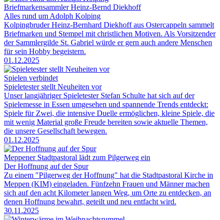
Briefmarkensammler Heinz-Bernd Diekhoff
Alles rund um Adolph Kolping
Kolpingbruder Heinz-Bernhard Diekhoff aus Ostercappeln sammelt
Briefmarken und Stempel mit christlichen Motiven. Als Vorsitzender
der Sammlergilde St. Gabriel würde er gern auch andere Menschen
für sein Hobby begeistern.
01.12.2025
Spielen verbindet
Spieletester stellt Neuheiten vor
Unser langjähriger Spieletester Stefan Schulte hat sich auf der
Spielemesse in Essen umgesehen und spannende Trends entdeckt:
Spiele für Zwei, die intensive Duelle ermöglichen, kleine Spiele, die
mit wenig Material große Freude bereiten sowie aktuelle Themen,
die unsere Gesellschaft bewegen.
01.12.2025
Meppener Stadtpastoral lädt zum Pilgerweg ein
Der Hoffnung auf der Spur
Zu einem "Pilgerweg der Hoffnung" hat die Stadtpastoral Kirche in
Meppen (KIM) eingeladen. Fünfzehn Frauen und Männer machen
sich auf den acht Kilometer langen Weg, um Orte zu entdecken, an
denen Hoffnung bewahrt, geteilt und neu entfacht wird.
30.11.2025