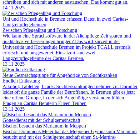
schreiben und sich mit anderen austauschen. Das kommt gut an.
14.11.2025
Uni und Hochschule in Bremen erfassen Daten in zwei Caritas-
Langzeitpflegeheimen
Zwischen Pflegealltag und Forschung
Wie kann eine Sprachsoftware in der Altenpflege Zeit sparen und
qualitative Verbesserungen bringen? Das wird zurzeit in der
Universität und Hochschule Bremen im Projekt TCALL erstmals
erforscht und ausgewertet. Einsatzort sind zwei
Langzeitpflegeheime der Caritas Bremen.
13.11.2025
Neue Gesprächsgruppe für Angehörige von Suchtkranken
Endlich Entlastung
Alkohol, Tabletten, Crack: Suchterkrankungen nehmen zu. Darunter
leidet oft die ganze Familie der Betroffenen. In Bremen gibt es jetzt
eine offene Gruppe, in der sich Angehörige verstanden fühlen.
Fragen an Caritas-Beraterin Eileen Teuber.
13.11.2025
Gottesdienst mit der Schulgemeinschaft
Bischof besucht das Marianum in Meppen
Bischof Dominicus Meier hat das Meppener Gymnasium Marianum
besucht und mit der Schulgemeinschaft einen St.-Martins-