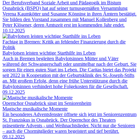
Der Berufsverband Soziale Arbeit und Pädagogik im Bistum
Osnabrück (BSPO) hat auf seiner turnusgemäßen Versammlung
Verena Kaumkötter und Susanne Könning in ihren Ämtern bestätigt.
Sie bilden den Vorstand zusammen mit Manuel Kollenberg und
Peter Klösener, deren Amtszeit erst im kommenden Jahr endet.
10.12.2025
Fachtag in Bremen: Kritik an fehlender Finanzierung durch die
Politik
Babylotsen leisten wichtige Starthilfe ins Leben
Auch in Bremen begleiten Babylotsinnen Mütter und Väter
während der Schwangerschaft oder unmittelbar nach der Geburt. Sie
sorgen für einen guten Start ins Leben. Die Caritas bietet das Projekt
seit 2022 in Kooperation mit der Geburtsklinik des St.-Joseph-Stifts
an. Mit großem Erfolg, denn eine frühe Unterstützung durch die
Babylotsinnen verhindert hohe Folgekosten für die Gesellschaft.
09.12.2025
Opernchor Osnabrück singt im Seniorenheim
Magische musikalische Momente
Ein besonderes Adventsfenster öffnete sich jetzt im Seniorenzentrum
St. Franziskus in Osnabrück. Der Opernchor des Theaters
präsentierte Advents - und Weihnachtslieder. Nicht nur die Senioren
– auch die Chormitglieder waren begeistert und tief berührt.
09.12.2025