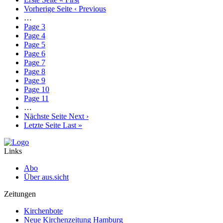
Vorherige Seite
‹ Previous
…
Page
3
Page
4
Page
5
Page
6
Page
7
Page
8
Page
9
Page
10
Page
11
…
Nächste Seite
Next ›
Letzte Seite
Last »
Links
Abo
Über aus.sicht
Zeitungen
Kirchenbote
Neue Kirchenzeitung Hamburg