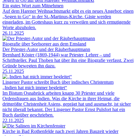
Segen to Go auf dem Harener Weihnachtsmarkt
Ein gutes Wort zum Mitnehmen
Auf dem Harener Weihnachtsmarkt gibt es ein neues Angebot: einen
„Segen to Go“ in der St.-Martinus-Kirche. Gäste werden
eingeladen, im Gotteshaus kurz zu verweilen und sich ermutigende
Worte abzuholen.
26.11.2025
Biografie über Seelsorger aus dem Emsland
Der Priester-Autor und der Räuberhauptmann
Bernhard Köster (1869-1944) war Priester, Lehrer – und
Schriftsteller. Paul Thoben hat über ihn eine Biografie verfasst. Zwei
Gründe bewegten ihn dazu.
25.11.2025
Lingener Pastor schreibt Buch über indisches Christentum
„Indien hat mich immer begleitet“
Im Bistum Osnabrück arbeiten knapp 30 Priester und viele
Ordensfrauen aus Indien. Was die Kirche in ihrer Heimat, die
drittgrößte Christenheit Asiens, geprägt hat und ausmacht, ist sicher
nicht überall bekannt. Der Lingener Pastor Ernst Pulsfort hat ein
Buch darüber geschrieben.
22.11.2025
Kirche in Bad Rothenfelde nach zwei Jahren Bauzeit wieder