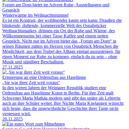
Forum am Dom bietet im Advent Ruhe, Ausstellungen und
Gespräch
Winterwärme im Weihnachtsrummel
Es ist ein Kontrast, der wohltuender kaum sein kann: Draußen die
blinkende, duftende, kommerzielle Welt des Osnabrücker
Weihnachtsmarkes, drinnen ein Ort der Ruhe und Wärme, des
Willkommenseins bei einer Tasse Kaffee und einem netten
Gespräch. Nicht nur im Advent bietet das „Forum am Dom“ in
seinen Räumen mitten im Herzen von Osnabrück Menschen die
Möglichkeit, aus dem Trubel des Alltags einmal auszusteigen, für
einen Moment zur Ruhe zu kommen, einfach da zu sein – ohne
Musik und ständiger Beschallung.
27.11.2025
Erinnerung an eine Ordensfrau aus Haselünne
„Sie war ihrer Zeit weit voraus“
In den wirren Jahren der Weimarer Republik studiert eine
Ordensfrau aus Haselünne Kunst in Berlin. Für ihre Zeit malt
Schwester Maria Mathäa modern und gibt das später als Lehrerin
auch an ihre Schüler weiter. Ihre Nichte Maria Knelangen wünscht
sich heute, dass die ungewöhnliche Geschichte ihrer Tante nicht
vergessen wird.
26.11.2025