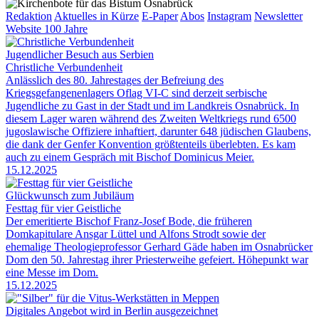
Redaktion
Aktuelles in Kürze
E-Paper
Abos
Instagram
Newsletter
Website 100 Jahre
Jugendlicher Besuch aus Serbien
Christliche Verbundenheit
Anlässlich des 80. Jahrestages der Befreiung des
Kriegsgefangenenlagers Oflag VI-C sind derzeit serbische
Jugendliche zu Gast in der Stadt und im Landkreis Osnabrück. In
diesem Lager waren während des Zweiten Weltkriegs rund 6500
jugoslawische Offiziere inhaftiert, darunter 648 jüdischen Glaubens,
die dank der Genfer Konvention größtenteils überlebten. Es kam
auch zu einem Gespräch mit Bischof Dominicus Meier.
15.12.2025
Glückwunsch zum Jubiläum
Festtag für vier Geistliche
Der emeritierte Bischof Franz-Josef Bode, die früheren
Domkapitulare Ansgar Lüttel und Alfons Strodt sowie der
ehemalige Theologieprofessor Gerhard Gäde haben im Osnabrücker
Dom den 50. Jahrestag ihrer Priesterweihe gefeiert. Höhepunkt war
eine Messe im Dom.
15.12.2025
Digitales Angebot wird in Berlin ausgezeichnet