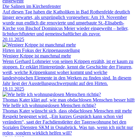
eingeweiht
Die Salinen im Kirchenfenster
Auf diesen Tag haben die Katholiken in Bad Rothenfelde deutlich
länger gewartet, als ursprünglich vorgesehen: Am 19. November
wurde nun endlich die renovierte und umgebaute St.-Elisabeth-
Kirche von Bischof Dominicus Meier wieder eingeweiht – heller,
lichtdurchfluteter und gemeinschaftlicher als zuvor.
20.11.2025
Hirten im Fokus der Krippenausstellung
Weniger Krippe ist manchmal mehr
Wenn Gerhard Lohmeier von seinen Krippen erzählt, ist er kaum zu
stoppen. Er erklärt Hintergründe, kennt die Geschichte der Figuren,
weiß, welche Krippenkunst woher kommt und welche
landestypischen Elemente in den Werken zu finden sind. In diesem
Jahr liegt der Ausstellungsschwerpunkt auf den Hirten.
19.11.2025
Thomas Kater klärt auf, wie man obdachlosen Menschen besser hilft
Wie helfe ich wohnungslosen Menschen richtig?
Thomas Kater wünscht sich, dass obdachlosen Menschen mit mehr
Respekt begegnet wird. „Ein kurzes Gespräch kann schon viel
verändern“, sagt der Fachdienstleiter der Tageswohnung bei den
Sozialen Diensten SKM in Osnabrück. Was tun, wenn ich nicht nur
reden, sondern wirklich helfen will?