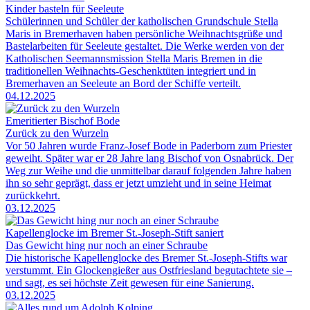
Kinder basteln für Seeleute
Schülerinnen und Schüler der katholischen Grundschule Stella
Maris in Bremerhaven haben persönliche Weihnachtsgrüße und
Bastelarbeiten für Seeleute gestaltet. Die Werke werden von der
Katholischen Seemannsmission Stella Maris Bremen in die
traditionellen Weihnachts-Geschenktüten integriert und in
Bremerhaven an Seeleute an Bord der Schiffe verteilt.
04.12.2025
Emeritierter Bischof Bode
Zurück zu den Wurzeln
Vor 50 Jahren wurde Franz-Josef Bode in Paderborn zum Priester
geweiht. Später war er 28 Jahre lang Bischof von Osnabrück. Der
Weg zur Weihe und die unmittelbar darauf folgenden Jahre haben
ihn so sehr geprägt, dass er jetzt umzieht und in seine Heimat
zurückkehrt.
03.12.2025
Kapellenglocke im Bremer St.-Joseph-Stift saniert
Das Gewicht hing nur noch an einer Schraube
Die historische Kapellenglocke des Bremer St.-Joseph-Stifts war
verstummt. Ein Glockengießer aus Ostfriesland begutachtete sie –
und sagt, es sei höchste Zeit gewesen für eine Sanierung.
03.12.2025