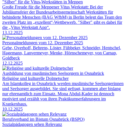
"Silber" für die Vitus-Werkstätten in Meppen
Große Freude für die Meppener Vitus Werkstatt: Bei der
Jubiläumsfeier der Bundesarbeitsgemeinschaft Werkstätten für
behinderte Menschen (BAG WfbM) in Berlin belegt das Team den
zweiten Platz im „exzellent“-Wettbewerb. "Silber" gibt es dabei für
die „Vitus Werkstatt App“.
13.12.2025
Personalmeldungen vom 12. Dezember 2025
Gebe, Overhoff, Behrens, Löster, Fübbeker, Schneider, Hentschel,
Hagemann, Lanvermeyer, Menke, Hörnschemeyer, von Carnap,
Goldbeck
12.12.2025
Ausbildung von muslimischen Seelsorgern in Osnabrück
Religiöse und kulturelle Dolmetscher
Am Islamkolleg in Osnabrück werden muslimische Seelsorgerinnen
und Seelsorger ausgebildet. Sie sind gefragt, kommen aber bislang
nur ehrenamtlich zum Einsatz. Mona Abdul-Kader ist dennoch
motiviert und erzählt von ihren Praktikumserfahrungen im
Krankenhaus.
10.12.2025
Berufsverband im Bistum Osnabrück (BSPO)
Sozialpädagogen sehen Relevanz