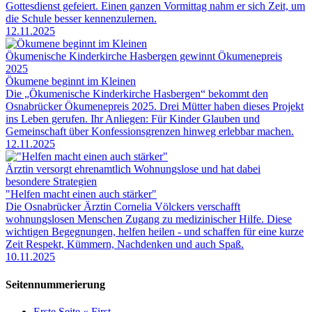
Gottesdienst gefeiert. Einen ganzen Vormittag nahm er sich Zeit, um
die Schule besser kennenzulernen.
12.11.2025
Ökumenische Kinderkirche Hasbergen gewinnt Ökumenepreis
2025
Ökumene beginnt im Kleinen
Die „Ökumenische Kinderkirche Hasbergen“ bekommt den
Osnabrücker Ökumenepreis 2025. Drei Mütter haben dieses Projekt
ins Leben gerufen. Ihr Anliegen: Für Kinder Glauben und
Gemeinschaft über Konfessionsgrenzen hinweg erlebbar machen.
12.11.2025
Ärztin versorgt ehrenamtlich Wohnungslose und hat dabei
besondere Strategien
"Helfen macht einen auch stärker"
Die Osnabrücker Ärztin Cornelia Völckers verschafft
wohnungslosen Menschen Zugang zu medizinischer Hilfe. Diese
wichtigen Begegnungen, helfen heilen - und schaffen für eine kurze
Zeit Respekt, Kümmern, Nachdenken und auch Spaß.
10.11.2025
Seitennummerierung
Erste Seite
« First