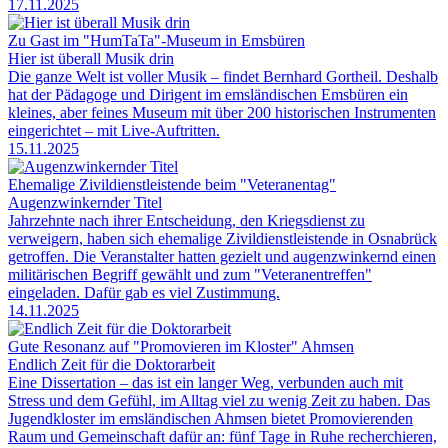
17.11.2025
Zu Gast im "HumTaTa"-Museum in Emsbüren
Hier ist überall Musik drin
Die ganze Welt ist voller Musik – findet Bernhard Gortheil. Deshalb
hat der Pädagoge und Dirigent im emsländischen Emsbüren ein
kleines, aber feines Museum mit über 200 historischen Instrumenten
eingerichtet – mit Live-Auftritten.
15.11.2025
Ehemalige Zivildienstleistende beim "Veteranentag"
Augenzwinkernder Titel
Jahrzehnte nach ihrer Entscheidung, den Kriegsdienst zu
verweigern, haben sich ehemalige Zivildienstleistende in Osnabrück
getroffen. Die Veranstalter hatten gezielt und augenzwinkernd einen
militärischen Begriff gewählt und zum "Veteranentreffen"
eingeladen. Dafür gab es viel Zustimmung.
14.11.2025
Gute Resonanz auf "Promovieren im Kloster" Ahmsen
Endlich Zeit für die Doktorarbeit
Eine Dissertation – das ist ein langer Weg, verbunden auch mit
Stress und dem Gefühl, im Alltag viel zu wenig Zeit zu haben. Das
Jugendkloster im emsländischen Ahmsen bietet Promovierenden
Raum und Gemeinschaft dafür an: fünf Tage in Ruhe recherchieren,