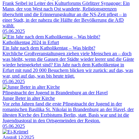
Frank Seibel ist Leiter des Kulturforums Görlitzer Synagoge: Ein
Mann, der von West nach Ost wanderte, Religionsgrenzen
überschritt und die Erinnerungskultur an die NS-Zeit pflegt – in
einer Stadt, in der nahezu die Hälfte der Bevölkerung die AfD
wählt.
05.06.2025
Katholikentag 2024 in Erfurt
Ein Jahr nach dem Katholikentag – Was bleibt?
Kirchliche Großveranstaltungen ziehen viele Menschen an – doch
was bleibt, wenn die Gassen der Städte wieder leerer und die Gäste
wieder heimgekehrt sind? Ein Jahr nach dem Katholikentag in
Erfurt mit rund 20 000 Besuchern blicken wir zurück: auf das, was
war, und auf das, was bis heute trägt.
05.06.2025
Pfingstnacht der Jugend in Brandenburg an der Havel
Junge Beter in alter Kirche
Vor zehn Jahren fand die erste Pfingstnacht der Jugend in der
romanischen Basilika St. Nikolai in Brandenburg an der Havel, der
ältesten Kirche des Erzbistums Berlin, statt. Basis war und ist die
Jugendpastoral in den Ortsgemeinden der Region.
05.06.2025
Anstoß 12/2025