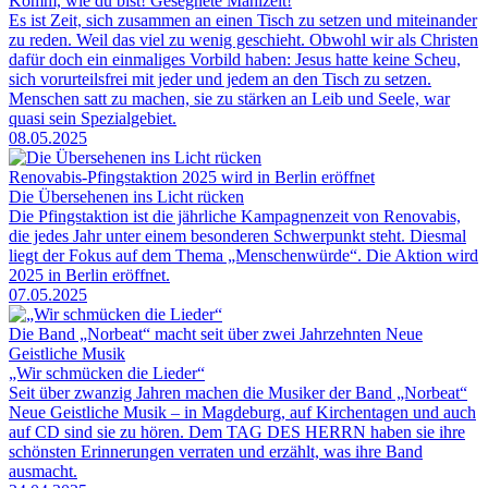
Komm, wie du bist! Gesegnete Mahlzeit!
Es ist Zeit, sich zusammen an einen Tisch zu setzen und miteinander
zu reden. Weil das viel zu wenig geschieht. Obwohl wir als Christen
dafür doch ein einmaliges Vorbild haben: Jesus hatte keine Scheu,
sich vorurteilsfrei mit jeder und jedem an den Tisch zu setzen.
Menschen satt zu machen, sie zu stärken an Leib und Seele, war
quasi sein Spezialgebiet.
08.05.2025
Renovabis-Pfingstaktion 2025 wird in Berlin eröffnet
Die Übersehenen ins Licht rücken
Die Pfingstaktion ist die jährliche Kampagnenzeit von Renovabis,
die jedes Jahr unter einem besonderen Schwerpunkt steht. Diesmal
liegt der Fokus auf dem Thema „Menschenwürde“. Die Aktion wird
2025 in Berlin eröffnet.
07.05.2025
Die Band „Norbeat“ macht seit über zwei Jahrzehnten Neue
Geistliche Musik
„Wir schmücken die Lieder“
Seit über zwanzig Jahren machen die Musiker der Band „Norbeat“
Neue Geistliche Musik – in Magdeburg, auf Kirchentagen und auch
auf CD sind sie zu hören. Dem TAG DES HERRN haben sie ihre
schönsten Erinnerungen verraten und erzählt, was ihre Band
ausmacht.