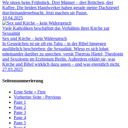
Wir sitzen beim Frühstück. Drei Männer – drei Brötchen, drei
Kaffee. Die beiden Handwerker haben gerade meine Dachziegel
durcheinandergebracht. Jetzt machen sie Pause.
10.04.2025
Viele Katholiken beschäftigt das Verhältnis ihrer Kirche zur
Sexualität
Sex und Kirche – kein Widerspruch
In Gesprächen ist sie oft ein Tabu – in der Bibel hingegen
ausführlich beschrieben: die Sexualität. Wieso es sich lohnt,
miteinander darüber zu sprechen, verrät Theresia Härtel, Theologin
und Sexologin im Erzbistum Berlin. Außerdem erklärt sie, was
Kirche und Bibel wirklich dazu sagen – und was eigentlich nicht.
27.03.2025
Seitennummerierung
Erste Seite
« First
Vorherige Seite
‹ Previous
Page
1
Page
2
Page
3
Page
4
Page
5
Page
6