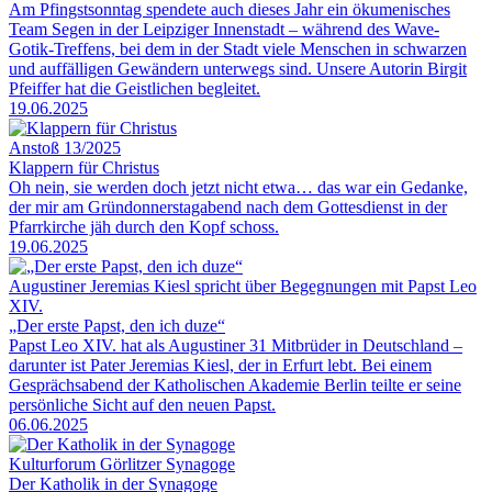
Am Pfingstsonntag spendete auch dieses Jahr ein ökumenisches
Team Segen in der Leipziger Innenstadt – während des Wave-
Gotik-Treffens, bei dem in der Stadt viele Menschen in schwarzen
und auffälligen Gewändern unterwegs sind. Unsere Autorin Birgit
Pfeiffer hat die Geistlichen begleitet.
19.06.2025
Anstoß 13/2025
Klappern für Christus
Oh nein, sie werden doch jetzt nicht etwa… das war ein Gedanke,
der mir am Gründonnerstagabend nach dem Gottesdienst in der
Pfarrkirche jäh durch den Kopf schoss.
19.06.2025
Augustiner Jeremias Kiesl spricht über Begegnungen mit Papst Leo
XIV.
„Der erste Papst, den ich duze“
Papst Leo XIV. hat als Augustiner 31 Mitbrüder in Deutschland –
darunter ist Pater Jeremias Kiesl, der in Erfurt lebt. Bei einem
Gesprächsabend der Katholischen Akademie Berlin teilte er seine
persönliche Sicht auf den neuen Papst.
06.06.2025
Kulturforum Görlitzer Synagoge
Der Katholik in der Synagoge