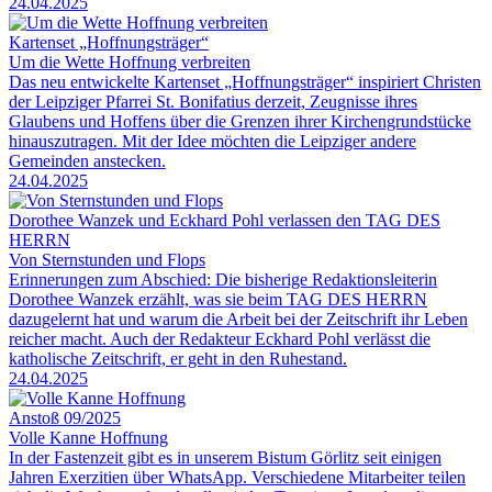
24.04.2025
Kartenset „Hoffnungsträger“
Um die Wette Hoffnung verbreiten
Das neu entwickelte Kartenset „Hoffnungsträger“ inspiriert Christen
der Leipziger Pfarrei St. Bonifatius derzeit, Zeugnisse ihres
Glaubens und Hoffens über die Grenzen ihrer Kirchengrundstücke
hinauszutragen. Mit der Idee möchten die Leipziger andere
Gemeinden anstecken.
24.04.2025
Dorothee Wanzek und Eckhard Pohl verlassen den TAG DES
HERRN
Von Sternstunden und Flops
Erinnerungen zum Abschied: Die bisherige Redaktionsleiterin
Dorothee Wanzek erzählt, was sie beim TAG DES HERRN
dazugelernt hat und warum die Arbeit bei der Zeitschrift ihr Leben
reicher macht. Auch der Redakteur Eckhard Pohl verlässt die
katholische Zeitschrift, er geht in den Ruhestand.
24.04.2025
Anstoß 09/2025
Volle Kanne Hoffnung
In der Fastenzeit gibt es in unserem Bistum Görlitz seit einigen
Jahren Exerzitien über WhatsApp. Verschiedene Mitarbeiter teilen