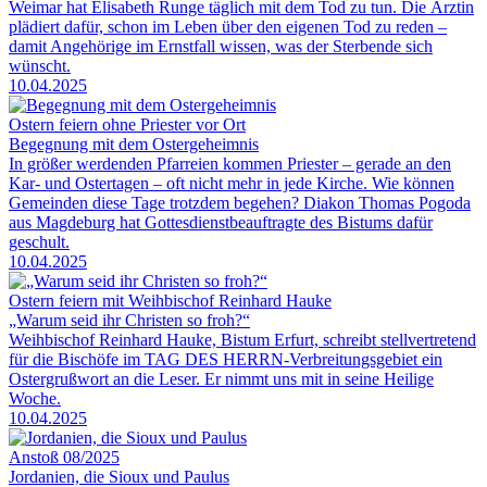
Weimar hat Elisabeth Runge täglich mit dem Tod zu tun. Die Ärztin
plädiert dafür, schon im Leben über den eigenen Tod zu reden –
damit Angehörige im Ernstfall wissen, was der Sterbende sich
wünscht.
10.04.2025
Ostern feiern ohne Priester vor Ort
Begegnung mit dem Ostergeheimnis
In größer werdenden Pfarreien kommen Priester – gerade an den
Kar- und Ostertagen – oft nicht mehr in jede Kirche. Wie können
Gemeinden diese Tage trotzdem begehen? Diakon Thomas Pogoda
aus Magdeburg hat Gottesdienstbeauftragte des Bistums dafür
geschult.
10.04.2025
Ostern feiern mit Weihbischof Reinhard Hauke
„Warum seid ihr Christen so froh?“
Weihbischof Reinhard Hauke, Bistum Erfurt, schreibt stellvertretend
für die Bischöfe im TAG DES HERRN-Verbreitungsgebiet ein
Ostergrußwort an die Leser. Er nimmt uns mit in seine Heilige
Woche.
10.04.2025
Anstoß 08/2025
Jordanien, die Sioux und Paulus