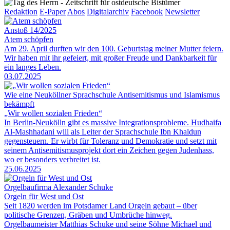
Redaktion
E-Paper
Abos
Digitalarchiv
Facebook
Newsletter
Anstoß 14/2025
Atem schöpfen
Am 29. April durften wir den 100. Geburtstag meiner Mutter feiern.
Wir haben mit ihr gefeiert, mit großer Freude und Dankbarkeit für
ein langes Leben.
03.07.2025
Wie eine Neuköllner Sprachschule Antisemitismus und Islamismus
bekämpft
„Wir wollen sozialen Frieden“
In Berlin-Neukölln gibt es massive Integrationsprobleme. Hudhaifa
Al-Mashhadani will als Leiter der Sprachschule Ibn Khaldun
gegensteuern. Er wirbt für Toleranz und Demokratie und setzt mit
seinem Antisemitismusprojekt dort ein Zeichen gegen Judenhass,
wo er besonders verbreitet ist.
25.06.2025
Orgelbaufirma Alexander Schuke
Orgeln für West und Ost
Seit 1820 werden im Potsdamer Land Orgeln gebaut – über
politische Grenzen, Gräben und Umbrüche hinweg.
Orgelbaumeister Matthias Schuke und seine Söhne Michael und