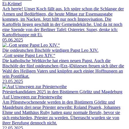
Ei-Krümel
Ach herrje! Unser Koch fällt aus. Ich spüre schon die Schlange der
Armen und Bedürftigen, die heute Mittag zur Essensausgabe
kommen, im Nacken. Jetzt hilft nur noch Improvisation. Die
Kartoffeln liegen geschält in der Gemeindeküche. Und da ist noch
eine Spende von der Berliner Tafel: Ostereier. Super, denke ich:
Kartoffelsuppe mit Ei.
05.06.2025
Die ostdeutschen Bischöfe würdigen Papst Leo XIV.
„Gott segne Papst Leo XIV.“
Die katholische Weltkirche hat einen neuen Papst. Auch die
Bischöfe der fünf ostdeutschen (Erz-)Diözesen freuen sich über die
Wahl des Heiligen Vaters und knüpfen auch einige Hoffnungen an
sein Pontifikat.
23.05.2025
Priesterkandidaten 2025 in den Bistümern Görlitz und Magdeburg
Auf Umwegen zur Priesterweihe
Am Pfingstwochenende werden in den Bistümern Görlitz und
Magdeburg drei neue Priester geweiht: Roland Pisarek, Johannes
Ehme und Matthäus Ruby hatten ganz normale Berufe, bevor sie
sich entschieden, Priester zu werden. Überrascht wurden sie von
ihrer Berufung dennoch nicht.
22.05.2025