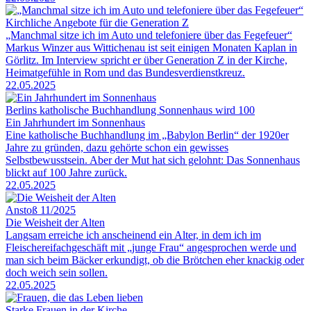
Kirchliche Angebote für die Generation Z
„Manchmal sitze ich im Auto und telefoniere über das Fegefeuer“
Markus Winzer aus Wittichenau ist seit einigen Monaten Kaplan in
Görlitz. Im Interview spricht er über Generation Z in der Kirche,
Heimatgefühle in Rom und das Bundesverdienstkreuz.
22.05.2025
Berlins katholische Buchhandlung Sonnenhaus wird 100
Ein Jahrhundert im Sonnenhaus
Eine katholische Buchhandlung im „Babylon Berlin“ der 1920er
Jahre zu gründen, dazu gehörte schon ein gewisses
Selbstbewusstsein. Aber der Mut hat sich gelohnt: Das Sonnenhaus
blickt auf 100 Jahre zurück.
22.05.2025
Anstoß 11/2025
Die Weisheit der Alten
Langsam erreiche ich anscheinend ein Alter, in dem ich im
Fleischereifachgeschäft mit „junge Frau“ angesprochen werde und
man sich beim Bäcker erkundigt, ob die Brötchen eher knackig oder
doch weich sein sollen.
22.05.2025
Starke Frauen in der Kirche